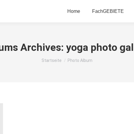
Home
FachGEBIETE
ums Archives:
yoga photo gal
Du bist hier:
Startseite
Photo Album