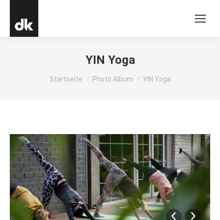
YIN Yoga
Du bist hier:
Startseite
Photo Album
YIN Yoga