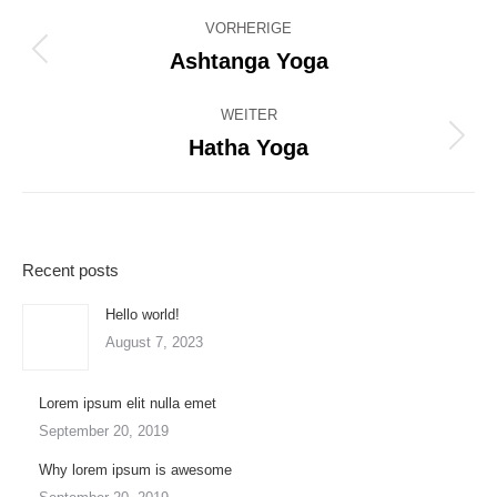
Albenavigation
VORHERIGE
Ashtanga Yoga
Vorheriges
Album:
WEITER
Hatha Yoga
Nächstes
Album:
Recent posts
Hello world!
August 7, 2023
Lorem ipsum elit nulla emet
September 20, 2019
Why lorem ipsum is awesome